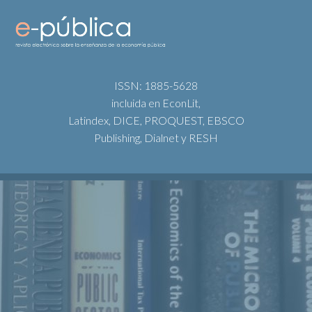
ISSN: 1885-5628
incluida en EconLit,
Latindex, DICE, PROQUEST, EBSCO
Publishing, Dialnet y RESH