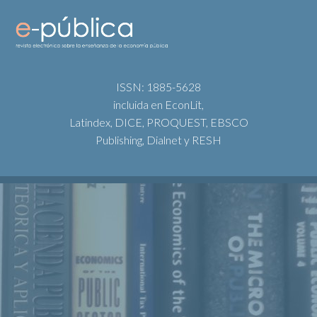
ISSN: 1885-5628
incluida en EconLit,
Latindex, DICE, PROQUEST, EBSCO
Publishing, Dialnet y RESH