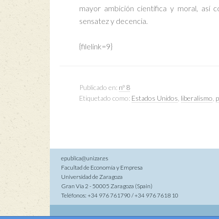
mayor ambición científica y moral, así 
sensatez y decencia.
{filelink=9}
Publicado en:
nº 8
Etiquetado como:
Estados Unidos
,
liberalismo
,
p
epublica@unizar.es
Facultad de Economía y Empresa
Universidad de Zaragoza
Gran Vía 2 - 50005 Zaragoza (Spain)
Teléfonos: +34 976 761790 / +34 976 7618 10