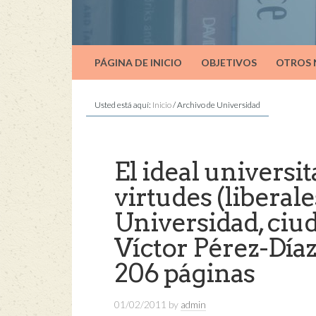
PÁGINA DE INICIO
OBJETIVOS
OTROS
Usted está aquí:
Inicio
/
Archivo de Universidad
El ideal universi
virtudes (liberal
Universidad, ciu
Víctor Pérez-Díaz
206 páginas
01/02/2011
by
admin