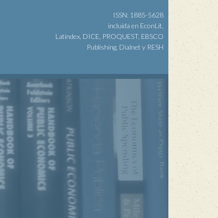
ISSN: 1885-5628
incluida en EconLit,
Latindex, DICE, PROQUEST, EBSCO
Publishing, Dialnet y RESH