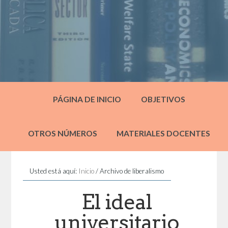
PÁGINA DE INICIO
OBJETIVOS
OTROS NÚMEROS
MATERIALES DOCENTES
Usted está aquí:
Inicio
/
Archivo de liberalismo
El ideal
universitario