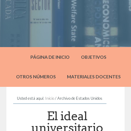
PÁGINA DE INICIO
OBJETIVOS
OTROS NÚMEROS
MATERIALES DOCENTES
Usted está aquí:
Inicio
/
Archivo de Estados Unidos
El ideal
universitario