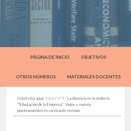
PÁGINA DE INICIO
OBJETIVOS
OTROS NÚMEROS
MATERIALES DOCENTES
Usted está aquí:
Inicio
/
nº 9
/
La docencia en la materia
“Tributación de la Empresa”: Viejos y nuevos
planteamientos en constante revisión