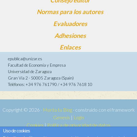
Normas para los autores
Evaluadores
Adhesiones
Enlaces
epublica@unizar.es
Facultad de Economía y Empresa
Universidad de Zaragoza
Gran Vía 2 - 50005 Zaragoza (Spain)
Teléfonos: +34 976 761790 / +34 976 7618 10
Copyright © 2026 ·
Monta tu Blog
· construido con el framework
Genesis
|
Login
Cookies
|
Política de privacidad de datos
Uso de cookies
Copyright © 2026 ·
Tema para e-publica 2
on
Genesis Framework
·