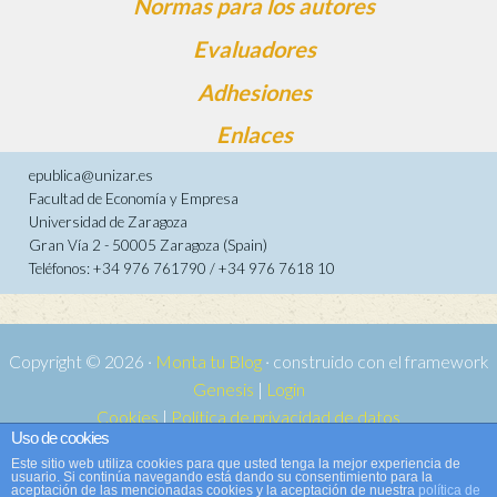
Normas para los autores
Evaluadores
Adhesiones
Enlaces
epublica@unizar.es
Facultad de Economía y Empresa
Universidad de Zaragoza
Gran Vía 2 - 50005 Zaragoza (Spain)
Teléfonos: +34 976 761790 / +34 976 7618 10
Copyright © 2026 ·
Monta tu Blog
· construido con el framework
Genesis
|
Login
Cookies
|
Política de privacidad de datos
Uso de cookies
Copyright © 2026 ·
Tema para e-publica 2
on
Genesis Framework
·
Este sitio web utiliza cookies para que usted tenga la mejor experiencia de
WordPress
·
Acceder
usuario. Si continúa navegando está dando su consentimiento para la
aceptación de las mencionadas cookies y la aceptación de nuestra
política de