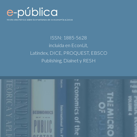
ISSN: 1885-5628
incluida en EconLit,
Latindex, DICE, PROQUEST, EBSCO
Publishing, Dialnet y RESH