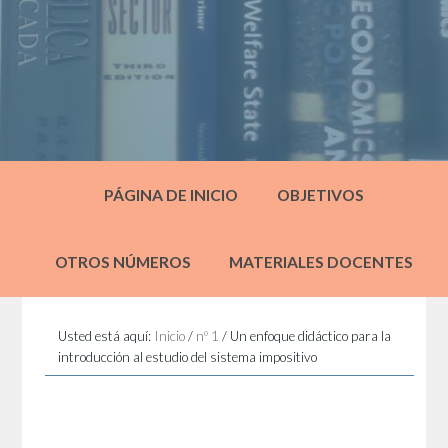
PÁGINA DE INICIO
OBJETIVOS
OTROS NÚMEROS
MATERIALES DOCENTES
Usted está aquí:
Inicio
/
nº 1
/
Un enfoque didáctico para la
introducción al estudio del sistema impositivo