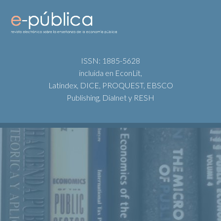
ISSN: 1885-5628
incluida en EconLit,
Latindex, DICE, PROQUEST, EBSCO
Publishing, Dialnet y RESH