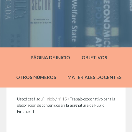
PÁGINA DE INICIO
OBJETIVOS
OTROS NÚMEROS
MATERIALES DOCENTES
Usted está aquí:
Inicio
/
nº 15
/
Trabajo cooperativo para la
elaboración de contenidos en la asignatura de Public
Finance II