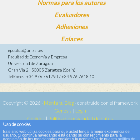
Normas para los autores
Evaluadores
Adhesiones
Enlaces
epublica@unizar.es
Facultad de Economía y Empresa
Universidad de Zaragoza
Gran Vía 2 - 50005 Zaragoza (Spain)
Teléfonos: +34 976 761790 / +34 976 7618 10
Copyright © 2026 ·
Monta tu Blog
· construido con el framework
Genesis
|
Login
Cookies
|
Política de privacidad de datos
Uso de cookies
Copyright © 2026 ·
Tema para e-publica 2
on
Genesis Framework
·
Este sitio web utiliza cookies para que usted tenga la mejor experiencia de
WordPress
·
Acceder
usuario. Si continúa navegando está dando su consentimiento para la
aceptación de las mencionadas cookies y la aceptación de nuestra
política de