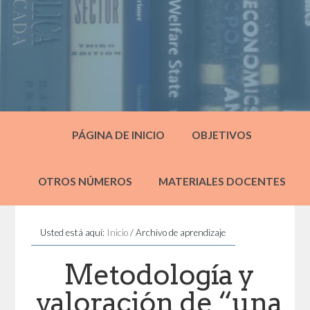
PÁGINA DE INICIO
OBJETIVOS
OTROS NÚMEROS
MATERIALES DOCENTES
Usted está aquí:
Inicio
/
Archivo de aprendizaje
Metodología y
valoración de “una