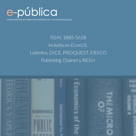
ISSN: 1885-5628
incluida en EconLit,
Latindex, DICE, PROQUEST, EBSCO
Publishing, Dialnet y RESH