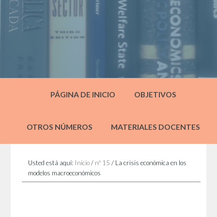
PÁGINA DE INICIO
OBJETIVOS
OTROS NÚMEROS
MATERIALES DOCENTES
Usted está aquí:
Inicio
/
nº 15
/
La crisis económica en los
modelos macroeconómicos