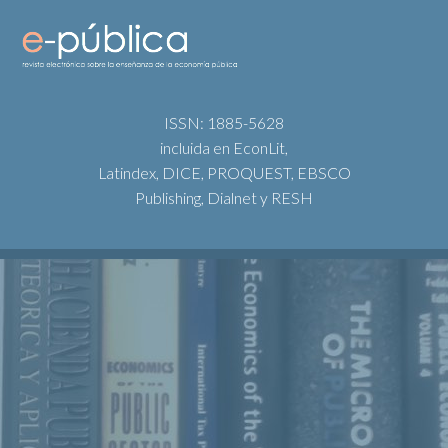
ISSN: 1885-5628
incluida en EconLit,
Latindex, DICE, PROQUEST, EBSCO
Publishing, Dialnet y RESH