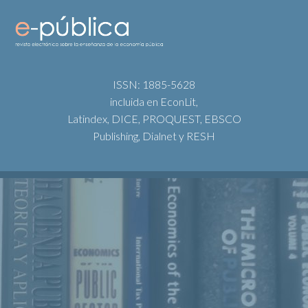
ISSN: 1885-5628
incluida en EconLit,
Latindex, DICE, PROQUEST, EBSCO
Publishing, Dialnet y RESH