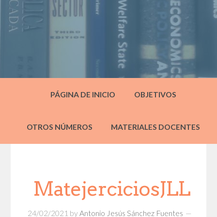
PÁGINA DE INICIO
OBJETIVOS
OTROS NÚMEROS
MATERIALES DOCENTES
MatejerciciosJLL
24/02/2021
by
Antonio Jesús Sánchez Fuentes