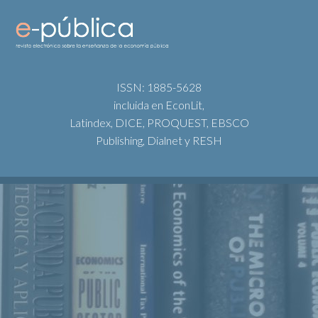
ISSN: 1885-5628
incluida en EconLit,
Latindex, DICE, PROQUEST, EBSCO
Publishing, Dialnet y RESH