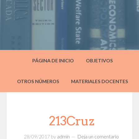
PÁGINA DE INICIO
OBJETIVOS
OTROS NÚMEROS
MATERIALES DOCENTES
213Cruz
28/09/2017
by
admin
Deja un comentario