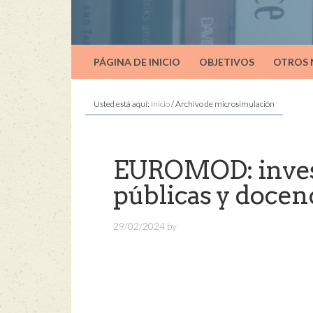
PÁGINA DE INICIO
OBJETIVOS
OTROS
Usted está aquí:
Inicio
/
Archivo de microsimulación
EUROMOD: investi
públicas y docen
29/02/2024
by