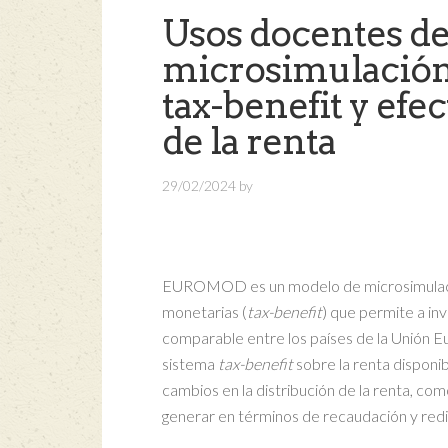
Usos docentes 
microsimulación 
tax-benefit y efec
de la renta
29/02/2024
by
EUROMOD es un modelo de microsimulación
monetarias (
tax-benefit
) que permite a inv
comparable entre los países de la Unión Eu
sistema
tax-benefit
sobre la renta disponi
cambios en la distribución de la renta, co
generar en términos de recaudación y redis