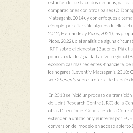
estudios desde hace dos décadas, ya sea c
comparaciones con otros países (O’Donogh
Matsaganis, 2014), y con enfoques alterna
ejemplo, por citar sólo algunos de ellos, el 
2012; Hernández y Picos, 2021), las prop
Picos, 2022), o el análisis de alguna circun
IRPF sobre el bienestar (Badenes-Plá et al.
pobreza y la desigualdad a nivel regional (
económicas más recientes -financiera, de la
los hogares (Leventi y Matsaganis, 2018; C
work benefits
sobre la oferta de trabajo d
En 2018 se inició un proceso de transición 
del Joint Research Centre (JRC) de la Com
otras Direcciones Generales de la Comisi
extender la utilización y el interés por
conversión del modelo en acceso abierto 