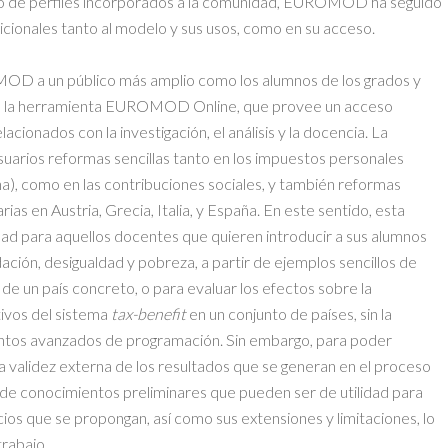
ero de perfiles incorporados a la comunidad, EUROMOD ha seguido
cionales tanto al modelo y sus usos, como en su acceso.
OD a un público más amplio como los alumnos de los grados y
do la herramienta EUROMOD Online, que provee un acceso
lacionados con la investigación, el análisis y la docencia. La
usuarios reformas sencillas tanto en los impuestos personales
ña), como en las contribuciones sociales, y también reformas
as en Austria, Grecia, Italia, y España. En este sentido, esta
dad para aquellos docentes que quieren introducir a sus alumnos
udación, desigualdad y pobreza, a partir de ejemplos sencillos de
t
de un país concreto, o para evaluar los efectos sobre la
tivos del sistema
tax-benefit
en un conjunto de países, sin la
ntos avanzados de programación. Sin embargo, para poder
la validez externa de los resultados que se generan en el proceso
e de conocimientos preliminares que pueden ser de utilidad para
icios que se propongan, así como sus extensiones y limitaciones, lo
trabajo.