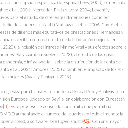
on circunscripción específica de España (Levy, 2003), o mediante
ue et al., 2001; Mercader-Prats y Levy, 2004; Leventi y
tivos para el estudio de diferentes dimensiones como por
estudio de la pobreza infantil (Matsaganis et al., 2006; Cantó et al.,
uestas de diseños más equitativos de prestaciones (Hernández y
stancia específica como el efecto de la tributación conjunta en
, 2020), la inclusión del Ingreso Mínimo Vital y sus efectos sobre la
Badenes-Plá y Gambau-Suelves, 2023), el efecto de las crisis
 pandemia, e inflacionaria – sobre la distribución de la renta de
antó et al., 2021; Amores, 2023) o también, el impacto de los
in-
e las mujeres (Ayala y Paniagua, 2019).
progresiva para transferir el modelo al Fiscal Policy Analysis Team
isión Europea, ubicado en Sevilla, en colaboración con Eurostat y
ón
[4]
. Este proceso se consolidó con un hito que permitiría
 EUROMOD aumentando el número de usuarios en todo el mundo: la
(
open access
), a software libre (
open source
[5]
).
Con una mayor