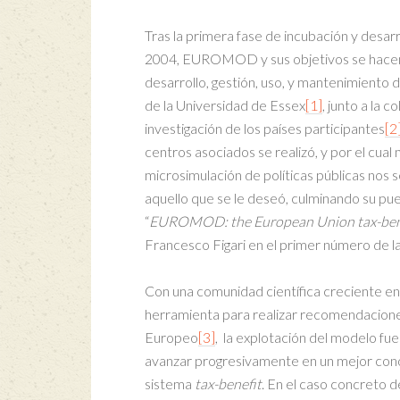
Tras la primera fase de incubación y desarr
2004, EUROMOD y sus objetivos se hacen u
desarrollo, gestión, uso, y mantenimiento 
de la Universidad de Essex
[1]
, junto a la 
investigación de los países participantes
[2
centros asociados se realizó, y por el cua
microsimulación de políticas públicas no
aquello que se le deseó, culminando su pue
“
EUROMOD: the European Union tax-bene
Francesco Figari en el primer número de l
Con una comunidad científica creciente en
herramienta para realizar recomendacione
Europeo
[3]
, la explotación del modelo fu
avanzar progresivamente en un mejor cono
sistema
tax-benefit
. En el caso concreto 