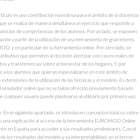
tículo es una contribución novedosa para el ámbito de la docencia
ue se realiza de manera simultánea un ejercicio que responde a
uisición de competencias de los alumnos. Por un lado, se exponen
ción a partir de la utilización de una herramienta de gran interés
D, y en particular de su herramienta online. Por otro lado, se
distributivo que permiten al docente aterrizar con casos reales de
os y transferencias sobre el bienestar de los hogares. Y, por
nto a los alumnos que quieran especializarse en este ámbito de
xtensiones de la utilización de las técnicas y el modelo. Es decir,
al simulador online que no se había ofrecido previamente basado
 cualquier usuario puede plantearse al utilizarlo por primera vez.
ue. En el siguiente apartado, se introducen conceptos básicos sobre
ndo una explicación al acceso de la herramienta EUROMOD Online
nte en España para acceder a sus resultados preliminares. Con el
de los resultados del modelo y su interpretabilidad, en el tercer