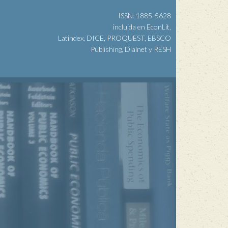
ISSN: 1885-5628
incluida en EconLit,
Latindex, DICE, PROQUEST, EBSCO
Publishing, Dialnet y RESH