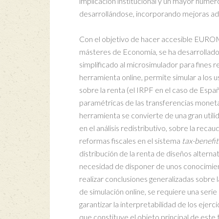
implicación institucional y un mayor núm
desarrollándose, incorporando mejoras adi
Con el objetivo de hacer accesible EUROM
másteres de Economía, se ha desarrolla
simplificado al microsimulador para fines re
herramienta online, permite simular a los 
sobre la renta (el IRPF en el caso de Espa
paramétricas de las transferencias monetari
herramienta se convierte de una gran utili
en el análisis redistributivo, sobre la reca
reformas fiscales en el sistema
tax-benefi
distribución de la renta de diseños alterna
necesidad de disponer de unos conocimie
realizar conclusiones generalizadas sobre 
de simulación online, se requiere una seri
garantizar la interpretabilidad de los ejerc
que constituye el objeto principal de este 