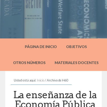
PÁGINA DE INICIO
OBJETIVOS
OTROS NÚMEROS
MATERIALES DOCENTES
Usted está aquí:
Inicio
/
Archivo de H60
La enseñanza de la
Economía Pública