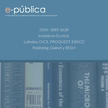
ISSN: 1885-5628
incluida en EconLit,
Latindex, DICE, PROQUEST, EBSCO
Publishing, Dialnet y RESH