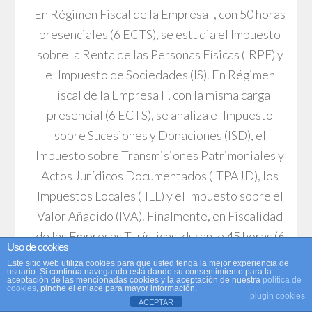
En Régimen Fiscal de la Empresa I, con 50 horas
presenciales (6 ECTS), se estudia el Impuesto
sobre la Renta de las Personas Físicas (IRPF) y
el Impuesto de Sociedades (IS). En Régimen
Fiscal de la Empresa II, con la misma carga
presencial (6 ECTS), se analiza el Impuesto
sobre Sucesiones y Donaciones (ISD), el
Impuesto sobre Transmisiones Patrimoniales y
Actos Jurídicos Documentados (ITPAJD), los
Impuestos Locales (IILL) y el Impuesto sobre el
Valor Añadido (IVA). Finalmente, en Fiscalidad
de las Empresas Turísticas, durante 45 horas (6
Uso de cookies
ECTS), se analiza el IRPF, IS y el IVA. Aunque el
Este sitio web utiliza cookies para que usted tenga la mejor experiencia de
usuario. Si continúa navegando está dando su consentimiento para la
contenido pueda parecer muy parecido entre
aceptación de las mencionadas cookies y la aceptación de nuestra
política de
cookies
, pinche el enlace para mayor información.
Régimen Fiscal de la Empresa I y Fiscalidad de
plugin cookies
ACEPTAR