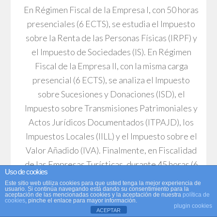
En Régimen Fiscal de la Empresa I, con 50 horas
presenciales (6 ECTS), se estudia el Impuesto
sobre la Renta de las Personas Físicas (IRPF) y
el Impuesto de Sociedades (IS). En Régimen
Fiscal de la Empresa II, con la misma carga
presencial (6 ECTS), se analiza el Impuesto
sobre Sucesiones y Donaciones (ISD), el
Impuesto sobre Transmisiones Patrimoniales y
Actos Jurídicos Documentados (ITPAJD), los
Impuestos Locales (IILL) y el Impuesto sobre el
Valor Añadido (IVA). Finalmente, en Fiscalidad
de las Empresas Turísticas, durante 45 horas (6
Uso de cookies
ECTS), se analiza el IRPF, IS y el IVA. Aunque el
Este sitio web utiliza cookies para que usted tenga la mejor experiencia de
usuario. Si continúa navegando está dando su consentimiento para la
contenido pueda parecer muy parecido entre
aceptación de las mencionadas cookies y la aceptación de nuestra
política de
cookies
, pinche el enlace para mayor información.
Régimen Fiscal de la Empresa I y Fiscalidad de
plugin cookies
ACEPTAR