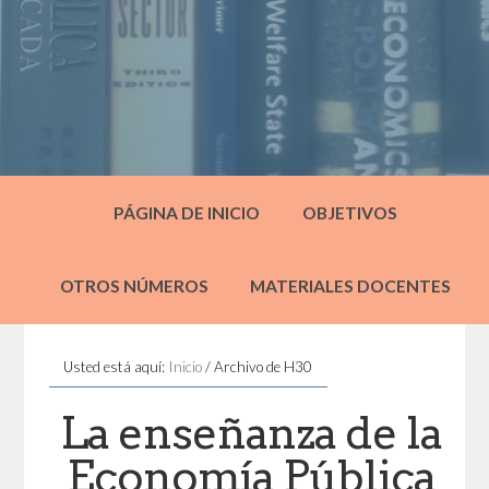
PÁGINA DE INICIO
OBJETIVOS
OTROS NÚMEROS
MATERIALES DOCENTES
Usted está aquí:
Inicio
/
Archivo de H30
La enseñanza de la
Economía Pública