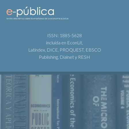
ISSN: 1885-5628
incluida en EconLit,
Latindex, DICE, PROQUEST, EBSCO
Publishing, Dialnet y RESH