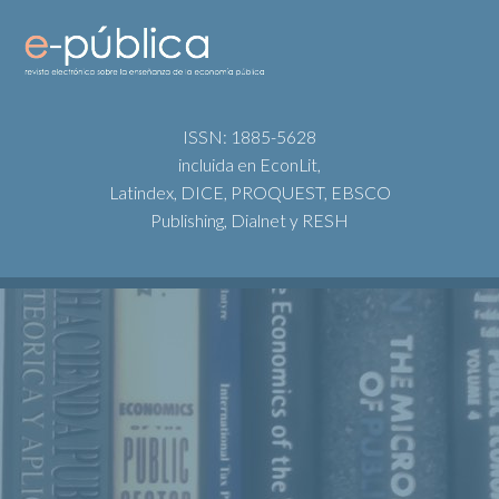
ISSN: 1885-5628
incluida en EconLit,
Latindex, DICE, PROQUEST, EBSCO
Publishing, Dialnet y RESH