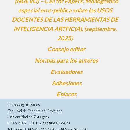
(NUEVO) – Call for Papers: Monográfico
especial en e-pública sobre los USOS
DOCENTES DE LAS HERRAMIENTAS DE
INTELIGENCIA ARTFICIAL (septiembre,
2025)
Consejo editor
Normas para los autores
Evaluadores
Adhesiones
Enlaces
epublica@unizar.es
Facultad de Economía y Empresa
Universidad de Zaragoza
Gran Vía 2 - 50005 Zaragoza (Spain)
Teléfonos: +34 976 761790 / +34 976 7618 10