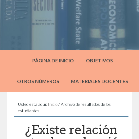
PÁGINA DE INICIO
OBJETIVOS
OTROS NÚMEROS
MATERIALES DOCENTES
Usted está aquí:
Inicio
/
Archivo de resultados de los
estudiantes
¿Existe relación