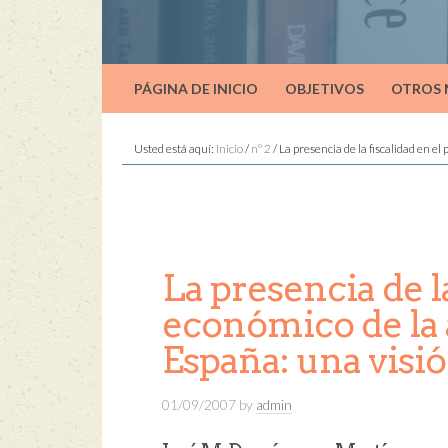
PÁGINA DE INICIO
OBJETIVOS
OTROS
Usted está aquí:
Inicio
/
nº 2
/
La presencia de la fiscalidad en e
La presencia de l
económico de la 
España: una visió
01/09/2007
by
admin