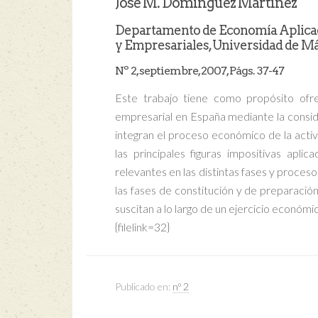
José M. Domínguez Martínez
Departamento de Economía Aplicada
y Empresariales, Universidad de Mál
Nº 2, septiembre, 2007, Págs. 37-47
Este trabajo tiene como propósito ofrec
empresarial en España mediante la conside
integran el proceso económico de la act
las principales figuras impositivas aplic
relevantes en las distintas fases y proce
las fases de constitución y de preparación
suscitan a lo largo de un ejercicio económi
{filelink=32}
Publicado en:
nº 2