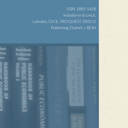
ISSN: 1885-5628
incluida en EconLit,
Latindex, DICE, PROQUEST, EBSCO
Publishing, Dialnet y RESH