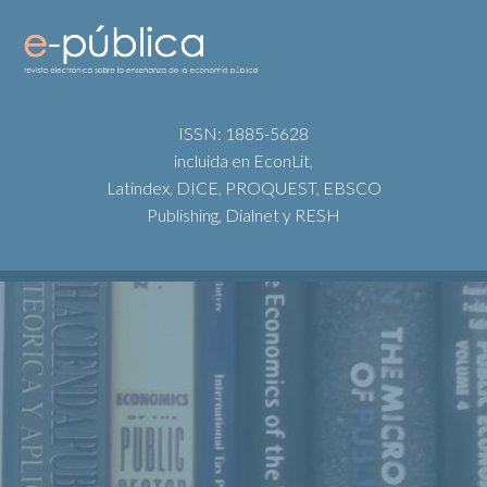
ISSN: 1885-5628
incluida en EconLit,
Latindex, DICE, PROQUEST, EBSCO
Publishing, Dialnet y RESH