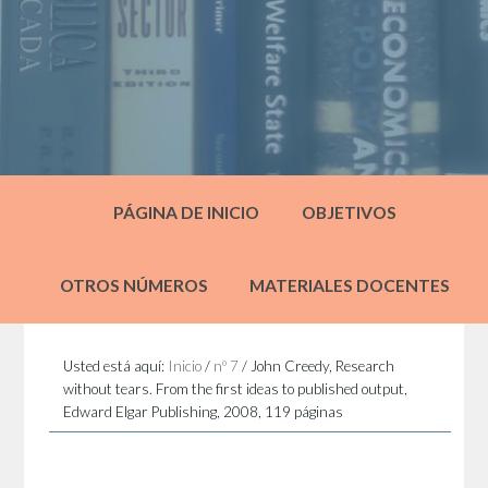
PÁGINA DE INICIO
OBJETIVOS
OTROS NÚMEROS
MATERIALES DOCENTES
Usted está aquí:
Inicio
/
nº 7
/
John Creedy, Research
without tears. From the first ideas to published output,
Edward Elgar Publishing, 2008, 119 páginas