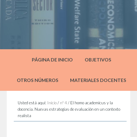
PÁGINA DE INICIO
OBJETIVOS
OTROS NÚMEROS
MATERIALES DOCENTES
Usted está aquí:
Inicio
/
nº 4
/
El homo academicus y la
docencia. Nuevas estrategias de evaluación en un contexto
realista