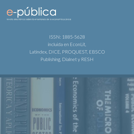
ISSN: 1885-5628
incluida en EconLit,
Latindex, DICE, PROQUEST, EBSCO
Publishing, Dialnet y RESH