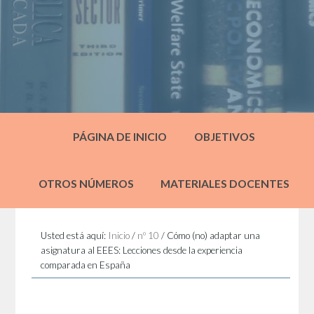
PÁGINA DE INICIO
OBJETIVOS
OTROS NÚMEROS
MATERIALES DOCENTES
Usted está aquí:
Inicio
/
nº 10
/
Cómo (no) adaptar una
asignatura al EEES: Lecciones desde la experiencia
comparada en España