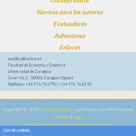
Consejo editor
Normas para los autores
Evaluadores
Adhesiones
Enlaces
epublica@unizar.es
Facultad de Economía y Empresa
Universidad de Zaragoza
Gran Vía 2 - 50005 Zaragoza (Spain)
Teléfonos: +34 976 761790 / +34 976 7618 10
Copyright © 2026 ·
Monta tu Blog
· construido con el framework
Genesis
|
Login
Cookies
|
Política de privacidad de datos
Uso de cookies
Copyright © 2026 ·
Tema para e-publica 2
on
Genesis Framework
·