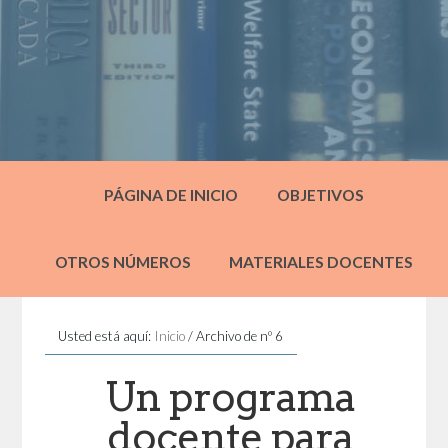
PÁGINA DE INICIO
OBJETIVOS
OTROS NÚMEROS
MATERIALES DOCENTES
Usted está aquí:
Inicio
/
Archivo de nº 6
Un programa
docente para