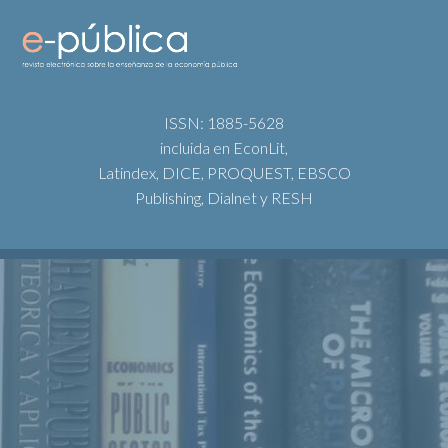
ISSN: 1885-5628
incluida en EconLit,
Latindex, DICE, PROQUEST, EBSCO
Publishing, Dialnet y RESH