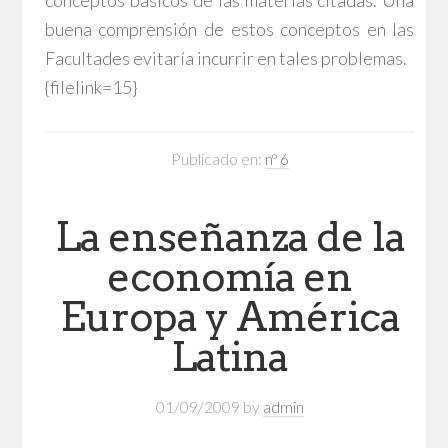
conceptos básicos de las materias citadas. Una
buena comprensión de estos conceptos en las
Facultades evitaría incurrir en tales problemas.
{filelink=15}
Publicado en:
nº 6
La enseñanza de la
economía en
Europa y América
Latina
01/09/2009
by
admin