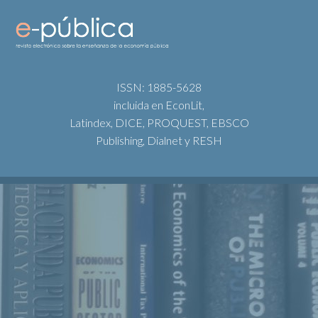
ISSN: 1885-5628
incluida en EconLit,
Latindex, DICE, PROQUEST, EBSCO
Publishing, Dialnet y RESH