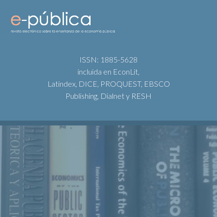
ISSN: 1885-5628
incluida en EconLit,
Latindex, DICE, PROQUEST, EBSCO
Publishing, Dialnet y RESH