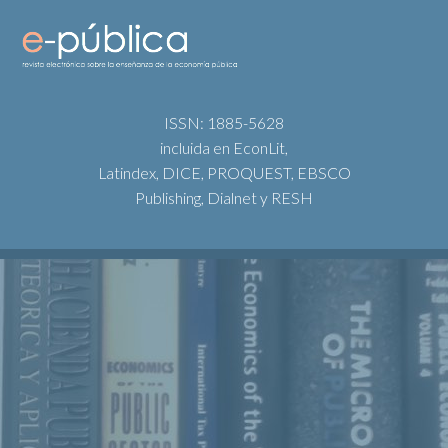
ISSN: 1885-5628
incluida en EconLit,
Latindex, DICE, PROQUEST, EBSCO
Publishing, Dialnet y RESH