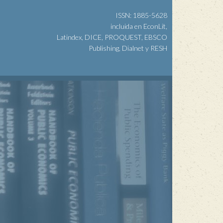
ISSN: 1885-5628
incluida en EconLit,
Latindex, DICE, PROQUEST, EBSCO
Publishing, Dialnet y RESH