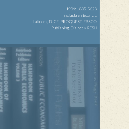
ISSN: 1885-5628
incluida en EconLit,
Latindex, DICE, PROQUEST, EBSCO
Publishing, Dialnet y RESH