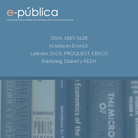
ISSN: 1885-5628
incluida en EconLit,
Latindex, DICE, PROQUEST, EBSCO
Publishing, Dialnet y RESH