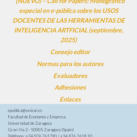
(NUEVO) – Call for Papers: Monográfico
especial en e-pública sobre los USOS
DOCENTES DE LAS HERRAMIENTAS DE
INTELIGENCIA ARTFICIAL (septiembre,
2025)
Consejo editor
Normas para los autores
Evaluadores
Adhesiones
Enlaces
epublica@unizar.es
Facultad de Economía y Empresa
Universidad de Zaragoza
Gran Vía 2 - 50005 Zaragoza (Spain)
Teléfonos: +34 976 761790 / +34 976 7618 10