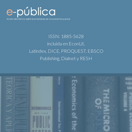
ISSN: 1885-5628
incluida en EconLit,
Latindex, DICE, PROQUEST, EBSCO
Publishing, Dialnet y RESH