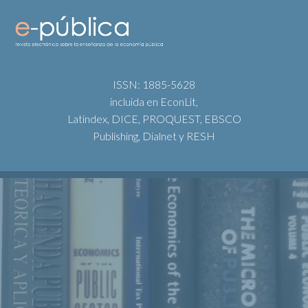
ISSN: 1885-5628
incluida en EconLit,
Latindex, DICE, PROQUEST, EBSCO
Publishing, Dialnet y RESH