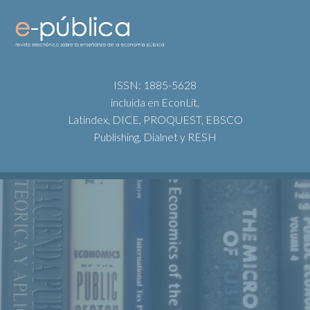
ISSN: 1885-5628
incluida en EconLit,
Latindex, DICE, PROQUEST, EBSCO
Publishing, Dialnet y RESH