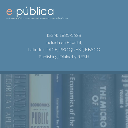
ISSN: 1885-5628
incluida en EconLit,
Latindex, DICE, PROQUEST, EBSCO
Publishing, Dialnet y RESH