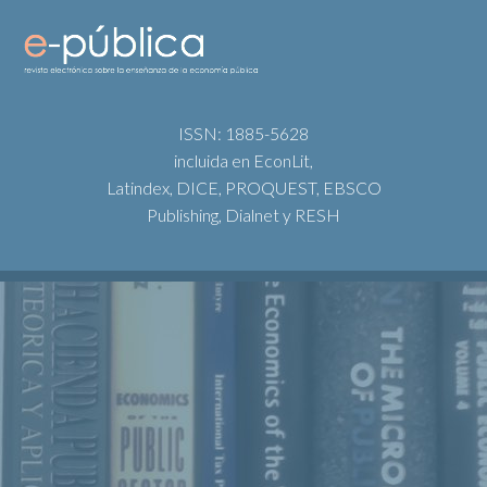
ISSN: 1885-5628
incluida en EconLit,
Latindex, DICE, PROQUEST, EBSCO
Publishing, Dialnet y RESH