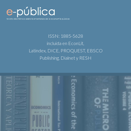
ISSN: 1885-5628
incluida en EconLit,
Latindex, DICE, PROQUEST, EBSCO
Publishing, Dialnet y RESH