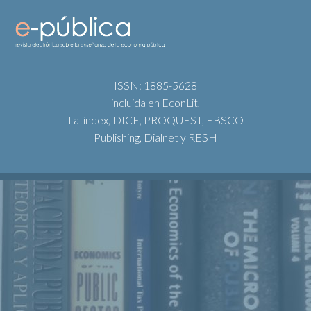
ISSN: 1885-5628
incluida en EconLit,
Latindex, DICE, PROQUEST, EBSCO
Publishing, Dialnet y RESH