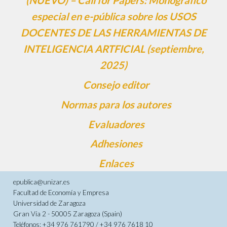
(NUEVO) – Call for Papers: Monográfico
especial en e-pública sobre los USOS
DOCENTES DE LAS HERRAMIENTAS DE
INTELIGENCIA ARTFICIAL (septiembre,
2025)
Consejo editor
Normas para los autores
Evaluadores
Adhesiones
Enlaces
epublica@unizar.es
Facultad de Economía y Empresa
Universidad de Zaragoza
Gran Vía 2 - 50005 Zaragoza (Spain)
Teléfonos: +34 976 761790 / +34 976 7618 10