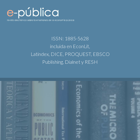
ISSN: 1885-5628
incluida en EconLit,
Latindex, DICE, PROQUEST, EBSCO
Publishing, Dialnet y RESH