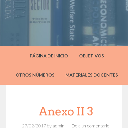
PÁGINA DE INICIO
OBJETIVOS
OTROS NÚMEROS
MATERIALES DOCENTES
Anexo II 3
27/02/2017
by
admin
Deja un comentario