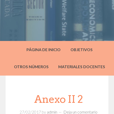
PÁGINA DE INICIO
OBJETIVOS
OTROS NÚMEROS
MATERIALES DOCENTES
Anexo II 2
27/02/2017
by
admin
Deja un comentario