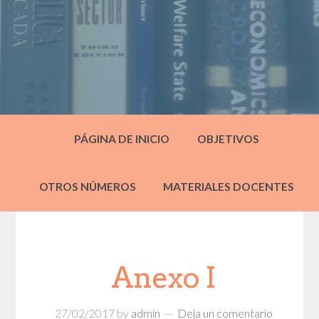
PÁGINA DE INICIO
OBJETIVOS
OTROS NÚMEROS
MATERIALES DOCENTES
Anexo I
27/02/2017
by
admin
Deja un comentario