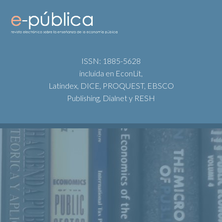
ISSN: 1885-5628
incluida en EconLit,
Latindex, DICE, PROQUEST, EBSCO
Publishing, Dialnet y RESH