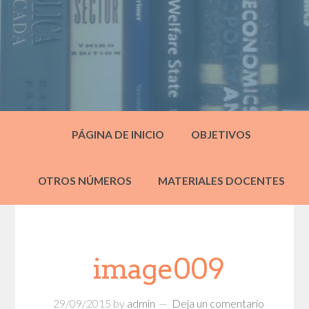
PÁGINA DE INICIO
OBJETIVOS
OTROS NÚMEROS
MATERIALES DOCENTES
image009
29/09/2015
by
admin
Deja un comentario