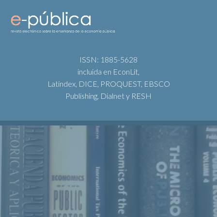
ISSN: 1885-5628
incluida en EconLit,
Latindex, DICE, PROQUEST, EBSCO
Publishing, Dialnet y RESH