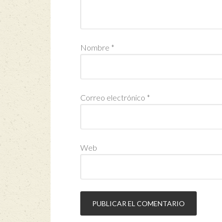
Nombre
*
Correo electrónico
*
Web