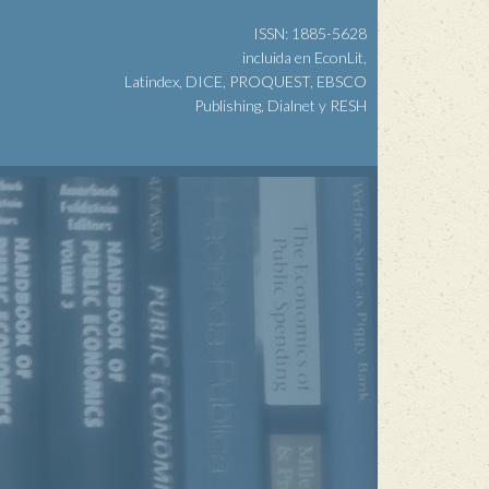
ISSN: 1885-5628
incluida en EconLit,
Latindex, DICE, PROQUEST, EBSCO
Publishing, Dialnet y RESH