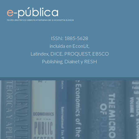
ISSN: 1885-5628
incluida en EconLit,
Latindex, DICE, PROQUEST, EBSCO
Publishing, Dialnet y RESH