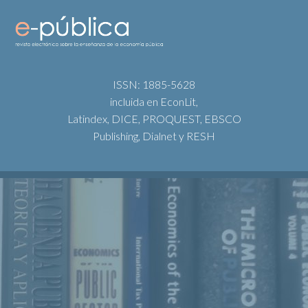
ISSN: 1885-5628
incluida en EconLit,
Latindex, DICE, PROQUEST, EBSCO
Publishing, Dialnet y RESH