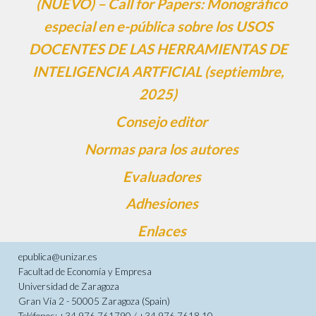
(NUEVO) – Call for Papers: Monográfico
especial en e-pública sobre los USOS
DOCENTES DE LAS HERRAMIENTAS DE
INTELIGENCIA ARTFICIAL (septiembre,
2025)
Consejo editor
Normas para los autores
Evaluadores
Adhesiones
Enlaces
epublica@unizar.es
Facultad de Economía y Empresa
Universidad de Zaragoza
Gran Vía 2 - 50005 Zaragoza (Spain)