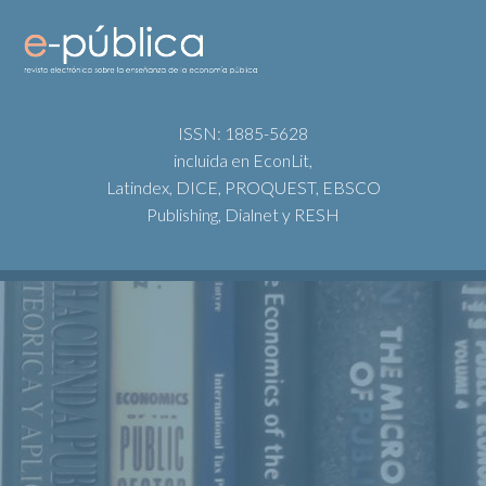
ISSN: 1885-5628
incluida en EconLit,
Latindex, DICE, PROQUEST, EBSCO
Publishing, Dialnet y RESH