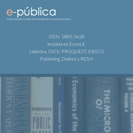
ISSN: 1885-5628
incluida en EconLit,
Latindex, DICE, PROQUEST, EBSCO
Publishing, Dialnet y RESH