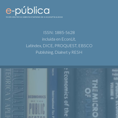
ISSN: 1885-5628
incluida en EconLit,
Latindex, DICE, PROQUEST, EBSCO
Publishing, Dialnet y RESH