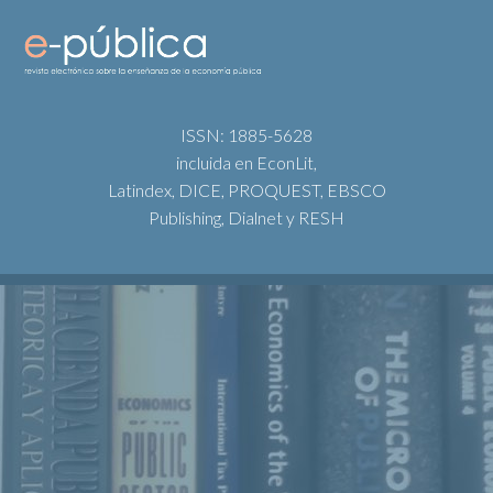
ISSN: 1885-5628
incluida en EconLit,
Latindex, DICE, PROQUEST, EBSCO
Publishing, Dialnet y RESH