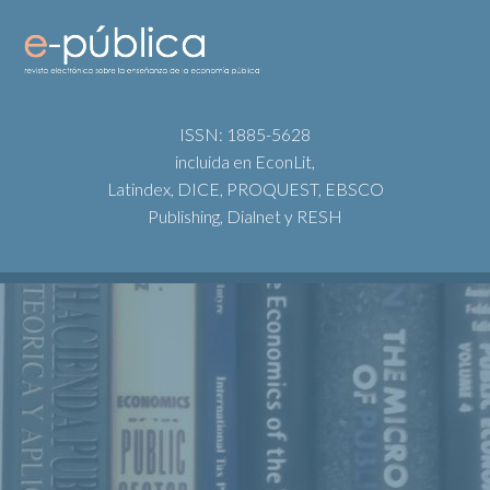
ISSN: 1885-5628
incluida en EconLit,
Latindex, DICE, PROQUEST, EBSCO
Publishing, Dialnet y RESH