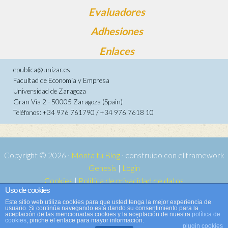
Evaluadores
Adhesiones
Enlaces
epublica@unizar.es
Facultad de Economía y Empresa
Universidad de Zaragoza
Gran Vía 2 - 50005 Zaragoza (Spain)
Teléfonos: +34 976 761790 / +34 976 7618 10
Copyright © 2026 ·
Monta tu Blog
· construido con el framework
Genesis
|
Login
Cookies
|
Política de privacidad de datos
Uso de cookies
Copyright © 2026 ·
Tema para e-publica 2
on
Genesis Framework
·
Este sitio web utiliza cookies para que usted tenga la mejor experiencia de
WordPress
·
Acceder
usuario. Si continúa navegando está dando su consentimiento para la
aceptación de las mencionadas cookies y la aceptación de nuestra
política de
cookies
, pinche el enlace para mayor información.
plugin cookies