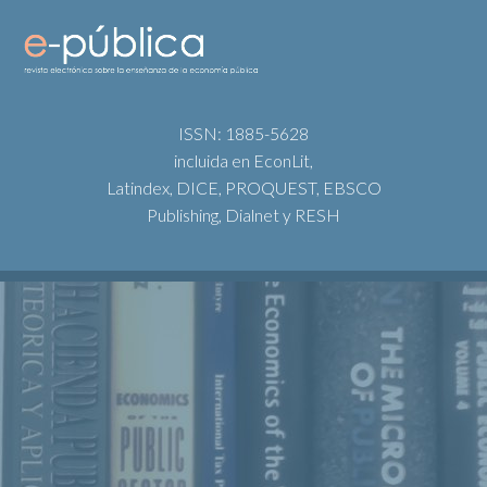
ISSN: 1885-5628
incluida en EconLit,
Latindex, DICE, PROQUEST, EBSCO
Publishing, Dialnet y RESH