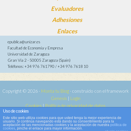
Evaluadores
Adhesiones
Enlaces
epublica@unizar.es
Facultad de Economía y Empresa
Universidad de Zaragoza
Gran Vía 2 - 50005 Zaragoza (Spain)
Teléfonos: +34 976 761790 / +34 976 7618 10
Copyright © 2026 ·
Monta tu Blog
· construido con el framework
Genesis
|
Login
Cookies
|
Política de privacidad de datos
Uso de cookies
Copyright © 2026 ·
Tema para e-publica 2
on
Genesis Framework
·
Este sitio web utiliza cookies para que usted tenga la mejor experiencia de
WordPress
·
Acceder
usuario. Si continúa navegando está dando su consentimiento para la
aceptación de las mencionadas cookies y la aceptación de nuestra
política de
cookies
, pinche el enlace para mayor información.