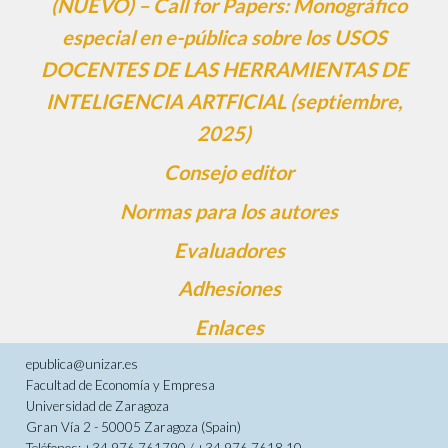
(NUEVO) – Call for Papers: Monográfico
especial en e-pública sobre los USOS
DOCENTES DE LAS HERRAMIENTAS DE
INTELIGENCIA ARTFICIAL (septiembre,
2025)
Consejo editor
Normas para los autores
Evaluadores
Adhesiones
Enlaces
epublica@unizar.es
Facultad de Economía y Empresa
Universidad de Zaragoza
Gran Vía 2 - 50005 Zaragoza (Spain)