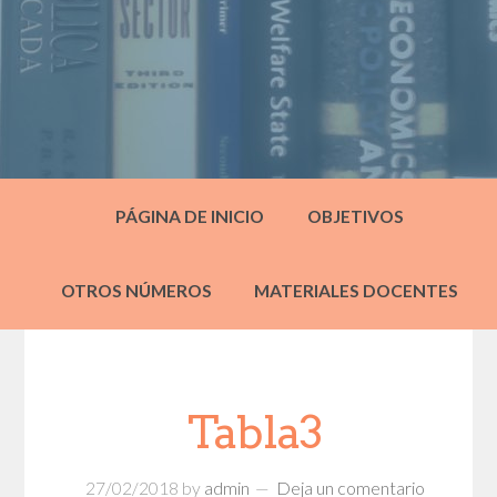
PÁGINA DE INICIO
OBJETIVOS
OTROS NÚMEROS
MATERIALES DOCENTES
Tabla3
27/02/2018
by
admin
Deja un comentario