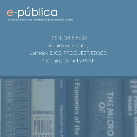
ISSN: 1885-5628
incluida en EconLit,
Latindex, DICE, PROQUEST, EBSCO
Publishing, Dialnet y RESH