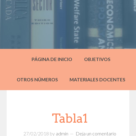
PÁGINA DE INICIO
OBJETIVOS
OTROS NÚMEROS
MATERIALES DOCENTES
Tabla1
27/02/2018
by
admin
Deja un comentario