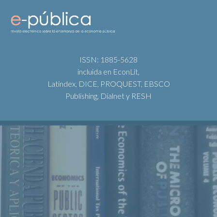
ISSN: 1885-5628
incluida en EconLit,
Latindex, DICE, PROQUEST, EBSCO
Publishing, Dialnet y RESH